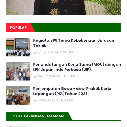
POPULAR
Kegiatan P5 Tema Kebekerjaan Jurusan
Teknik
5/31/2024 04:59:00 PM
Penandatangan Kerja Sama (MOU) dengan
LPK Japan Indo Perkasa (JIP).
6/06/2024 04:31:00 PM
Penjemputan Siswa - siswi Praktik Kerja
Lapangan (PKL)Tahun 2023
10/30/2023 11:39:00 PM
TOTAL TAYANGAN HALAMAN