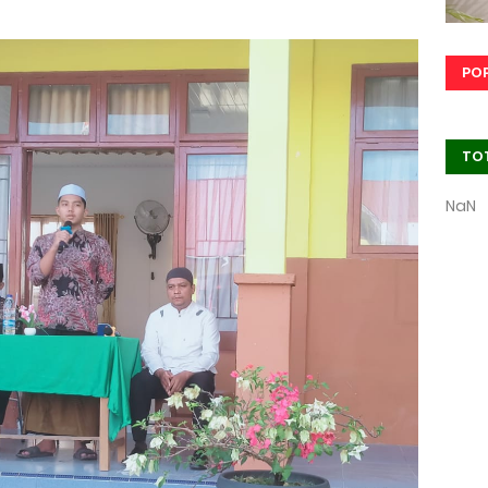
PO
TO
NaN