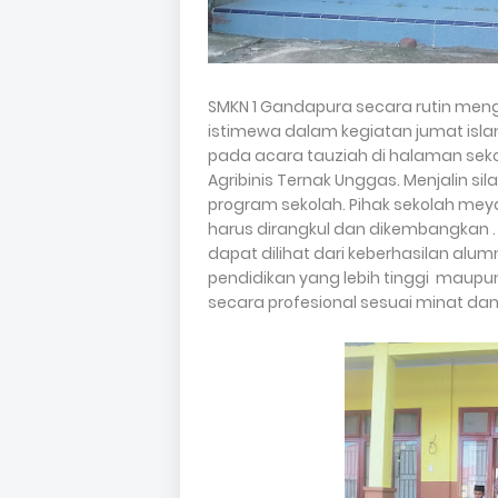
SMKN 1 Gandapura secara rutin mengg
istimewa dalam kegiatan jumat isla
pada acara tauziah di halaman sek
Agribinis Ternak Unggas. Menjalin s
program sekolah. Pihak sekolah mey
harus dirangkul dan dikembangkan . 
dapat dilihat dari keberhasilan alu
pendidikan yang lebih tinggi maupu
secara profesional sesuai minat d