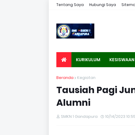
Tentang Saya
Hubungi Saya
Sitem
KURIKULUM
KESISWAAN
Beranda
Kegiatan
Tausiah Pagi Ju
Alumni
SMKN 1 Gandapura
10/14/2023 10:5