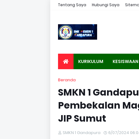
Tentang Saya
Hubungi Saya
Sitem
KURIKULUM
KESISWAAN
Beranda
SMKN 1 Gandapura
Pembekalan Mag
JIP Sumut
SMKN 1 Gandapura
6/07/2024 06:0