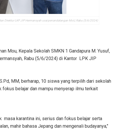
an Direktur LKP JIP Hermansyah usai penandatangan MoU, Rabu (5/6/2024)
anan Mou, Kepala Sekolah SMKN 1 Gandapura M. Yusuf,
ermansyah, Rabu (5/6/2024) di Kantor LPK JIP
Pd, MM, berharap, 10 siswa yang terpilih dari sekolah
k fokus belajar dan mampu menyerap ilmu terkait
masa karantina ini, serius dan fokus belajar serta
lan, mahir bahasa Jepang dan mengenali budayanya,"