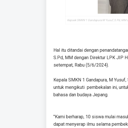
Kepsek SMKN 1 Gandapura M Yusuf, S.Pd, MM d
Hal itu ditandai dengan penandatang
S.Pd, MM dengan Direktur LPK JIP H
setempat, Rabu (5/6/2024).
Kepala SMKN 1 Gandapura, M Yusuf, S.
untuk mengikuti pembekalan ini, untu
bahasa dan budaya Jepang.
"Kami berharap, 10 siswa mulai masuk 
dapat menyerap ilmu selama pembeka