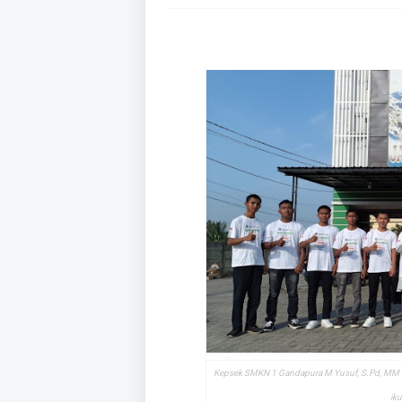
Kepsek SMKN 1 Gandapura M Yusuf, S.Pd, MM 
ik