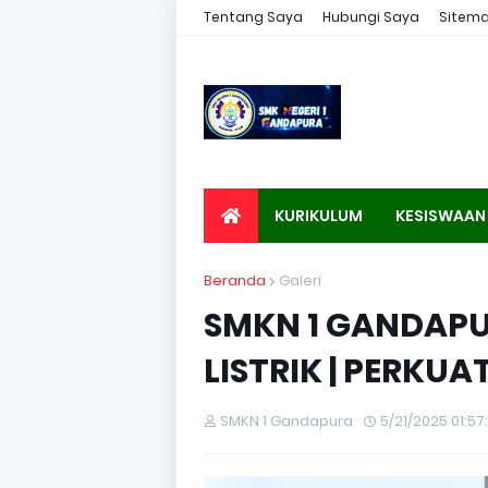
Tentang Saya
Hubungi Saya
Sitem
KURIKULUM
KESISWAAN
Beranda
Galeri
SMKN 1 GANDAP
LISTRIK | PERKU
SMKN 1 Gandapura
5/21/2025 01:57