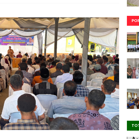
PO
TO