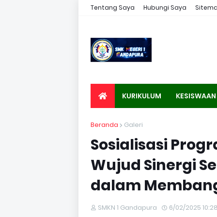
Tentang Saya
Hubungi Saya
Sitem
KURIKULUM
KESISWAAN
Beranda
Galeri
Sosialisasi Pro
Wujud Sinergi S
dalam Membangu
SMKN 1 Gandapura
6/02/2025 10:2