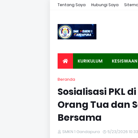
Tentang Saya
Hubungi Saya
Sitem
KURIKULUM
KESISWAAN
Beranda
Sosialisasi PKL 
Orang Tua dan S
Bersama
SMKN 1 Gandapura
5/23/2026 10:3