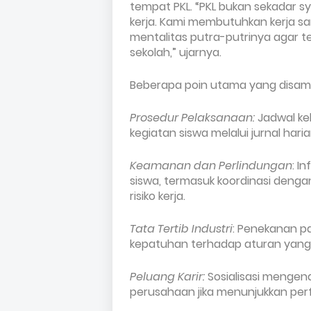
tempat PKL. “PKL bukan sekadar sy
kerja. Kami membutuhkan kerja s
mentalitas putra-putrinya agar te
sekolah,” ujarnya.
Beberapa poin utama yang disampa
Prosedur Pelaksanaan:
Jadwal
ke
kegiatan siswa melalui jurnal haria
Keamanan dan Perlindungan
: I
siswa, termasuk koordinasi denga
risiko kerja.
Tata Tertib Industri
: Penekanan pa
kepatuhan terhadap aturan yang 
Peluang Karir:
Sosialisasi mengena
perusahaan jika menunjukkan per