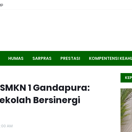
ap
HUMAS
SARPRAS
PRESTASI
KOMPENTENSI KEAH
KEP
di SMKN 1 Gandapura:
ekolah Bersinergi
3:00 AM