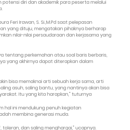
otensi diri dan akademik para peserta melalui
a.
a Feri Irawan, S. Si.,M.Pd saat pelepasan
an yang dituju, mengatakan pihaknya berharap
kan nilai-nilai persaudaraan dan kerjasama yang
 tentang perkemahan atau soal baris berbaris,
nya yang akhirnya dapat diterapkan dalam
kin bisa memaknai arti sebuah kerja sama, arti
saling asuh, saling bantu, yang nantinya akan bisa
rakat. Itu yang kita harapkan," tuturnya
m hal ini mendukung penuh kegiatan
wadah membina generasi muda.
if, toleran, dan saling menghargai," ucapnya.