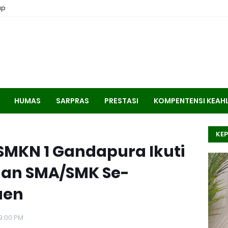
ap
HUMAS
SARPRAS
PRESTASI
KOMPENTENSI KEAH
KEP
 SMKN 1 Gandapura Ikuti
an SMA/SMK Se-
uen
9:00 PM