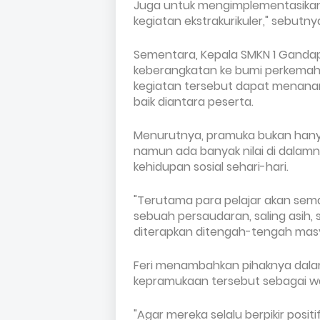
Juga untuk mengimplementasikan p
kegiatan ekstrakurikuler," sebutny
Sementara, Kepala SMKN 1 Gandapur
keberangkatan ke bumi perkemah
kegiatan tersebut dapat menanam
baik diantara peserta.
Menurutnya, pramuka bukan hanya
namun ada banyak nilai di dalam
kehidupan sosial sehari-hari.
"Terutama para pelajar akan sema
sebuah persaudaran, saling asih, 
diterapkan ditengah-tengah masya
Feri menambahkan pihaknya dala
kepramukaan tersebut sebagai 
"Agar mereka selalu berpikir posit