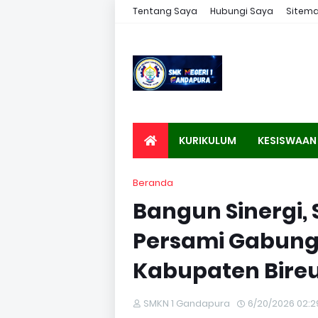
Tentang Saya
Hubungi Saya
Sitem
KURIKULUM
KESISWAAN
Beranda
Bangun Sinergi,
Persami Gabung
Kabupaten Bire
SMKN 1 Gandapura
6/20/2026 02:2