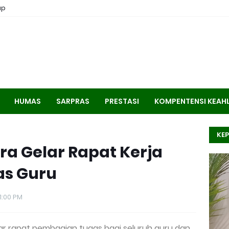
ap
HUMAS
SARPRAS
PRESTASI
KOMPENTENSI KEAH
KEP
a Gelar Rapat Kerja
s Guru
1:00 PM
r rapat pembagian tugas bagi seluruh guru dan