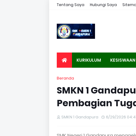
Tentang Saya
Hubungi Saya
Sitem
KURIKULUM
KESISWAAN
Beranda
SMKN 1 Gandapur
Pembagian Tuga
SMKN 1 Gandapura
6/29/2026 04:4
SMK Negeri 1 Gandapura menggela