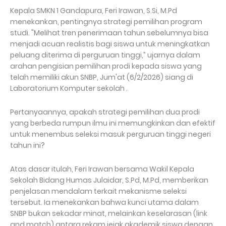
Kepala SMKN 1 Gandapura, Feri Irawan, S.Si, M.Pd
menekankan, pentingnya strategi pemilihan program
studi. "Melihat tren penerimaan tahun sebelumnya bisa
menjadi acuan realistis bagi siswa untuk meningkatkan
peluang diterima di perguruan tinggi,” ujarnya dalam
arahan pengisian pemilihan prodi kepada siswa yang
telah memiliki akun SNBP, Jum'at (6/2/2026) siang di
Laboratorium Komputer sekolah .
Pertanyaannya, apakah strategi pemilihan dua prodi
yang berbeda rumpun ilmu ini memungkinkan dan efektif
untuk menembus seleksi masuk perguruan tinggi negeri
tahun ini?
Atas dasar itulah, Feri Irawan bersama Wakil Kepala
Sekolah Bidang Humas Julaidar, S.Pd, M.Pd, memberikan
penjelasan mendalam terkait mekanisme seleksi
tersebut. Ia menekankan bahwa kunci utama dalam
SNBP bukan sekadar minat, melainkan keselarasan (link
and match) antara rekam jejak akademik siswa dengan